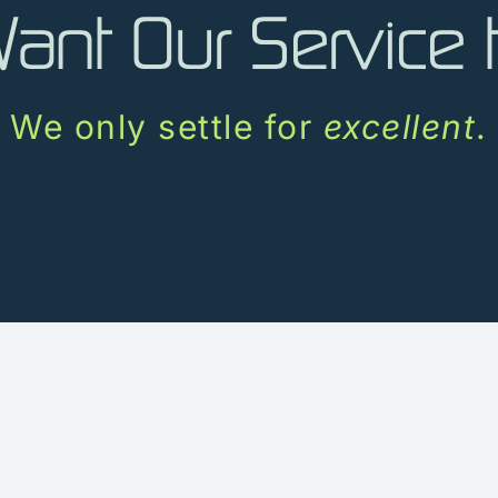
ant Our Service
We only settle for
excellent
.
Quick Links
Client Portal
Partner Portal