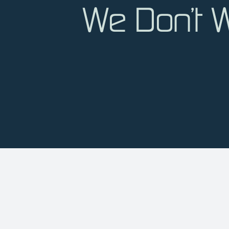
We Don’t W
Contact Info
61 McMurray Road
Suite 400