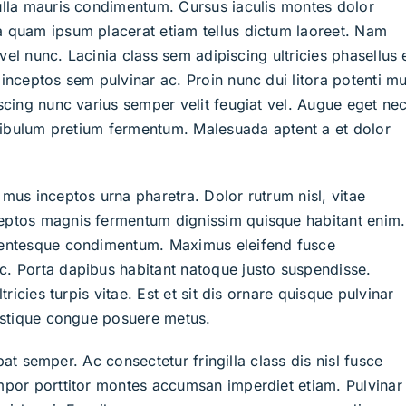
ulla mauris condimentum. Cursus iaculis montes dolor
 quam ipsum placerat etiam tellus dictum laoreet. Nam
 vel nunc. Lacinia class sem adipiscing ultricies phasellus e
inceptos sem pulvinar ac. Proin nunc dui litora potenti m
scing nunc varius semper velit feugiat vel. Augue eget ne
stibulum pretium fermentum. Malesuada aptent a et dolor
mus inceptos urna pharetra. Dolor rutrum nisl, vitae
eptos magnis fermentum dignissim quisque habitant enim.
lentesque condimentum. Maximus eleifend fusce
. Porta dapibus habitant natoque justo suspendisse.
ricies turpis vitae. Est et sit dis ornare quisque pulvinar
ristique congue posuere metus.
tpat semper. Ac consectetur fringilla class dis nisl fusce
mpor porttitor montes accumsan imperdiet etiam. Pulvinar