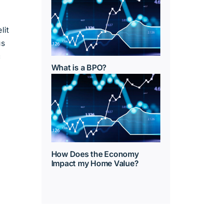
lit
us
c
What is a BPO?
How Does the Economy
Impact my Home Value?