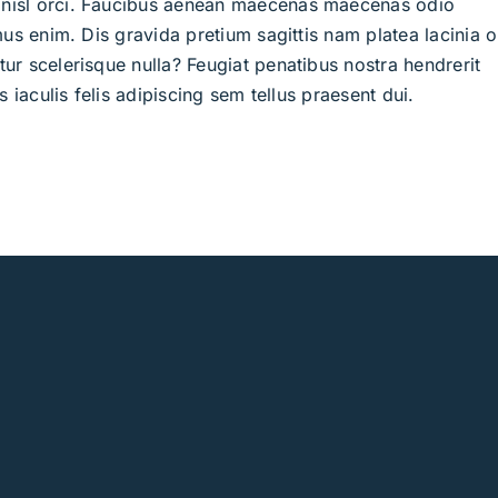
 nisl orci. Faucibus aenean maecenas maecenas odio
mus enim. Dis gravida pretium sagittis nam platea lacinia o
ur scelerisque nulla? Feugiat penatibus nostra hendrerit
s iaculis felis adipiscing sem tellus praesent dui.